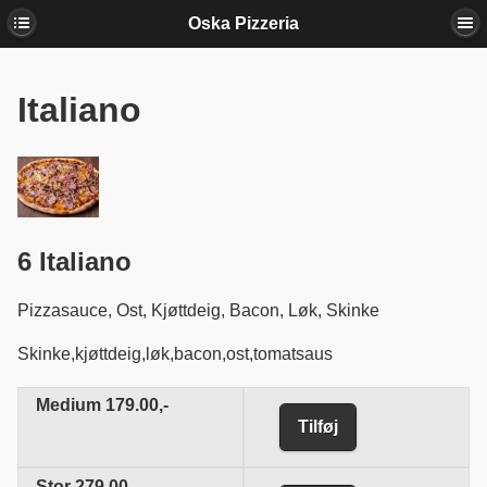
Oska Pizzeria
Italiano
6 Italiano
Pizzasauce,
Ost,
Kjøttdeig,
Bacon,
Løk,
Skinke
Skinke,kjøttdeig,løk,bacon,ost,tomatsaus
Medium
179.00,-
Tilføj
Stor
279.00,-