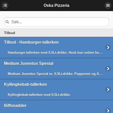
Oska Pizzeria
Tilbud
Tilbud - Hamburger-tallerken
Hamburger-tallerken med 0,5Lt.drikke. Husk kun online bestilling!
Medium Juventus Spesial
Medium Juventus Spesial m. 0,5Lt.drikke. Pepperoni og Ananas. Husk kun online bestilling!
Kyllingkebab-tallerken
Kyllingkebab-tallerken med 0,5Lt.drikke.
Biffsnadder