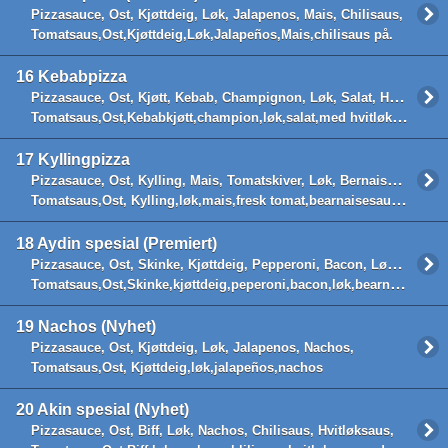
Pizzasauce, Ost, Kjøttdeig, Løk, Jalapenos, Mais, Chilisaus,
Tomatsaus,Ost,Kjøttdeig,Løk,Jalapeños,Mais,chilisaus på.
16
Kebabpizza
Pizzasauce, Ost, Kjøtt, Kebab, Champignon, Løk, Salat, Hvitløksaus,
Tomatsaus,Ost,Kebabkjøtt,champion,løk,salat,med hvitløksaus på.
17
Kyllingpizza
Pizzasauce, Ost, Kylling, Mais, Tomatskiver, Løk, Bernaisesaus,
Tomatsaus,Ost, Kylling,løk,mais,fresk tomat,bearnaisesaus ved siden av
18
Aydin spesial (Premiert)
Pizzasauce, Ost, Skinke, Kjøttdeig, Pepperoni, Bacon, Løk, Bernaisesaus,
Tomatsaus,Ost,Skinke,kjøttdeig,peperoni,bacon,løk,bearnaisesaus ved siden av
19
Nachos (Nyhet)
Pizzasauce, Ost, Kjøttdeig, Løk, Jalapenos, Nachos,
Tomatsaus,Ost, Kjøttdeig,løk,jalapeños,nachos
20
Akin spesial (Nyhet)
Pizzasauce, Ost, Biff, Løk, Nachos, Chilisaus, Hvitløksaus,