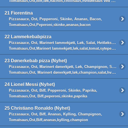
Tomatsaus,Ost,Biff,løk,nachos,chlilisaus,hvitløksaus ved siden av
21
Fiorentina
Pizzasauce, Ost, Pepperoni, Skinke, Ananas, Bacon,
Tomatsaus,Ost,Peperoni,skinke,ananas,bacon
22
Lammekebabpizza
Pizzasauce, Ost, Marinert lammekjøtt, Løk, Salat, Hvitløksaus,
Tomatsaus,Ost,Marinert lammekjøtt,løk,salat,tomat,sytepeper,med hvitløksaus på
23
Dønerkebab pizza (Nyhet)
Pizzasauce, Ost, Marinert dønerkjøtt, Løk, Champignon, Salat, Hvitløksaus,
Tomatsaus,Ost, Marinert dønerkjøtt,løk,champion,salat,hvitløksaus på.
24
Lionel Messi (Nyhet)
Pizzasauce, Ost, Biff, Pepperoni, Skinke, Paprika,
Tomatsaus,Ost, Biff,peperoni,skinke,paprika
25
Christiano Ronaldo (Nyhet)
Pizzasauce, Ost, Biff, Ananas, Kylling, Champignon,
Tomatsaus,Ost,Biff,ananas,kylling,champion