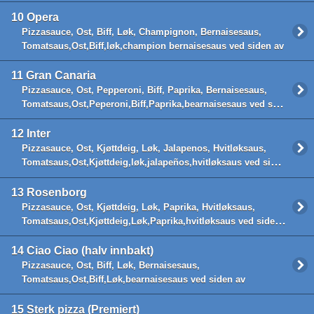
10
Opera
Pizzasauce, Ost, Biff, Løk, Champignon, Bernaisesaus,
Tomatsaus,Ost,Biff,løk,champion bernaisesaus ved siden av
11
Gran Canaria
Pizzasauce, Ost, Pepperoni, Biff, Paprika, Bernaisesaus,
Tomatsaus,Ost,Peperoni,Biff,Paprika,bearnaisesaus ved siden av
12
Inter
Pizzasauce, Ost, Kjøttdeig, Løk, Jalapenos, Hvitløksaus,
Tomatsaus,Ost,Kjøttdeig,løk,jalapeños,hvitløksaus ved siden av
13
Rosenborg
Pizzasauce, Ost, Kjøttdeig, Løk, Paprika, Hvitløksaus,
Tomatsaus,Ost,Kjøttdeig,Løk,Paprika,hvitløksaus ved siden av
14
Ciao Ciao (halv innbakt)
Pizzasauce, Ost, Biff, Løk, Bernaisesaus,
Tomatsaus,Ost,Biff,Løk,bearnaisesaus ved siden av
15
Sterk pizza (Premiert)