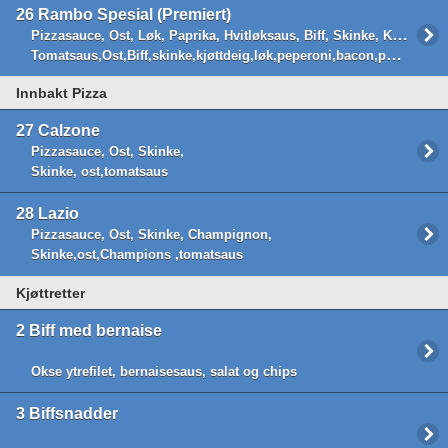
26
Rambo Spesial (Premiert)
Pizzasauce, Ost, Løk, Paprika, Hvitløksaus, Biff, Skinke, Kjøttdeig, Pepperoni, Bacon, Bernaisesaus ved siden av,
Tomatsaus,Ost,Biff,skinke,kjøttdeig,løk,peperoni,bacon,paprika,Hvitløksaus,Bearnaisesaus ved siden av
Innbakt Pizza
27
Calzone
Pizzasauce, Ost, Skinke,
Skinke, ost,tomatsaus
28
Lazio
Pizzasauce, Ost, Skinke, Champignon,
Skinke,ost,Champions ,tomatsaus
Kjøttretter
2
Biff med bernaise
Okse ytrefilet, bernaisesaus, salat og chips
3
Biffsnadder