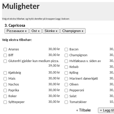
Muligheter
Velg et ekstra tilbehør, og trykk deretter på knappen Legg i boksen
3.
Capricosa
Pizzasauce
x
Ost
x
Skinke
x
Champignon
x
Velg ekstra tilbehør:
30,00 kr
30,
Ananas
Bacon
30,00 kr
30,
Biff
Champignon
30,
Glutenfri gjelder kun medium pizza.
Hvitløksaus v. siden av
39,00 kr
30,
Kebab
30,00 kr
30,
Kjøttdeig
Kylling
30,00 kr
30,
Mais
Marinert dønerkjøtt
30,00 kr
30,
Nachos
Oliven
30,00 kr
30,
Paprika
Pepperoni
30,00 kr
30,
Reker
Salat
30,00 kr
10,
Sylttepeper
Tomatskiver
«
Tilbake