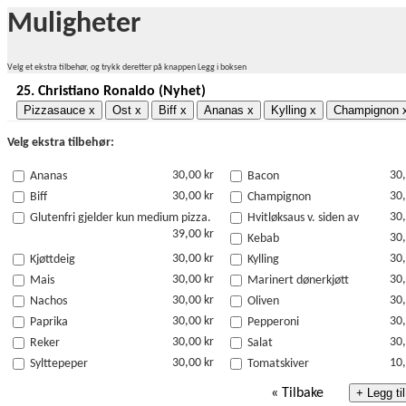
Muligheter
Velg et ekstra tilbehør, og trykk deretter på knappen Legg i boksen
25.
Christiano Ronaldo (Nyhet)
Pizzasauce
x
Ost
x
Biff
x
Ananas
x
Kylling
x
Champignon
Velg ekstra tilbehør:
30,00 kr
30,
Ananas
Bacon
30,00 kr
30,
Biff
Champignon
30,
Glutenfri gjelder kun medium pizza.
Hvitløksaus v. siden av
39,00 kr
30,
Kebab
30,00 kr
30,
Kjøttdeig
Kylling
30,00 kr
30,
Mais
Marinert dønerkjøtt
30,00 kr
30,
Nachos
Oliven
30,00 kr
30,
Paprika
Pepperoni
30,00 kr
30,
Reker
Salat
30,00 kr
10,
Sylttepeper
Tomatskiver
«
Tilbake