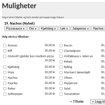
Muligheter
Velg et ekstra tilbehør, og trykk deretter på knappen Legg i boksen
19.
Nachos (Nyhet)
Pizzasauce
x
Ost
x
Kjøttdeig
x
Løk
x
Jalapenos
x
Nachos
Velg ekstra tilbehør:
30,00 kr
30,
Ananas
Bacon
30,00 kr
30,
Biff
Champignon
30,
Glutenfri gjelder kun medium pizza.
Hvitløksaus v. siden av
39,00 kr
30,
Kebab
30,00 kr
30,
Kjøttdeig
Kylling
30,00 kr
30,
Mais
Marinert dønerkjøtt
30,00 kr
30,
Nachos
Oliven
30,00 kr
30,
Paprika
Pepperoni
30,00 kr
30,
Reker
Salat
30,00 kr
10,
Sylttepeper
Tomatskiver
«
Tilbake